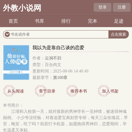
外教小说网
登录
注册
首页
书库
排行
完本
足迹
我以为是靠自己谈的恋爱
作者：
云涧不归
类型：百合肉文
更新时间：2025-08-06 14:40:49
最新章节：
第100章
从头阅读
章节目录
推荐本书
加入书架
本书简介：
江瑾和入校第一天，就对接新的男神学长一见钟情，被迷得神魂
颠倒。 小少爷没经验，对着追爱宝典刻苦专研，每天三朵玫瑰花，早
安，晚安，吃了吗？宛若打卡机器，如愿抱得男神归，恋爱期间，学
长温柔又体贴..