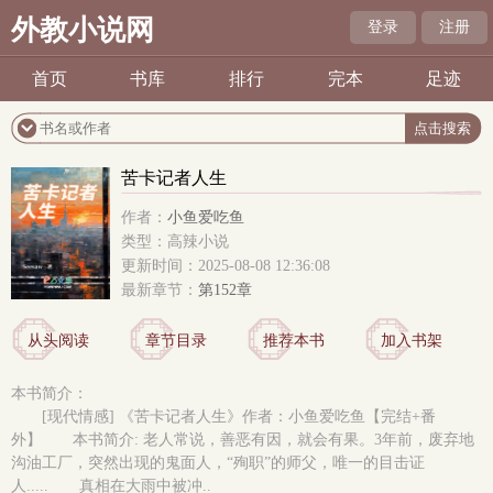
外教小说网
登录
注册
首页
书库
排行
完本
足迹
苦卡记者人生
作者：
小鱼爱吃鱼
类型：高辣小说
更新时间：2025-08-08 12:36:08
最新章节：
第152章
从头阅读
章节目录
推荐本书
加入书架
本书简介：
[现代情感] 《苦卡记者人生》作者：小鱼爱吃鱼【完结+番
外】 本书简介: 老人常说，善恶有因，就会有果。3年前，废弃地
沟油工厂，突然出现的鬼面人，“殉职”的师父，唯一的目击证
人..... 真相在大雨中被冲..