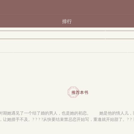
排行
推荐本书
时期她遇见了一个结了婚的男人，也是她的初恋。 她是他的情人儿，
及。? ? ? ?从快要结束禁忌恋开始写，重逢就开始甜了。? ? ? ?