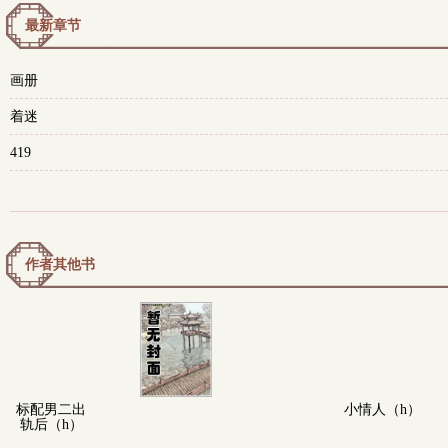
最新章节
画册
着迷
419
作者其他书
标配男二出
小情人（h）
轨后（h）