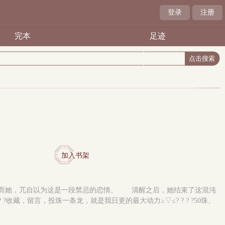
登录
注册
完本
足迹
加入书架
而她，兀自以为这是一段禁忌的恋情。 清醒之后，她结束了这混沌
收藏，留言，投珠一条龙，就是我日更的最大动力≥▽≤? ? ? ?50珠、