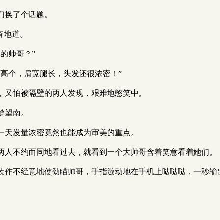
们换了个话题。
奋地道。
的帅哥？”
高个，肩宽腿长，头发还很浓密！”
，又怕被隔壁的两人发现，艰难地憋笑中。
楚望南。
一天发量浓密竟然也能成为审美的重点。
两人不约而同地看过去，就看到一个大帅哥含着笑意看着她们。
装作不经意地使劲瞄帅哥，手指激动地在手机上哒哒哒，一秒输