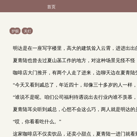
首页
护眼
关灯
明达是在一座写字楼里，高大的建筑耸入云霄，进进出出
夏青陆也曾去过夏山菡工作的地方，对这种场景见怪不怪
咖啡店大门推开，有两个人走了进来，边聊天边在夏青陆
“今天又看到戚总了，年近四十，却像三十多岁的人一样
“谁说不是呢。咱们公司福利待遇说出去行业内谁不羡慕
夏青陆耳尖听到戚总，心想不会这么巧，两人就是明达的
“哎，你看看吃什么。”
这家咖啡店不仅卖饮品，还卖小甜点，夏青陆一进门就看