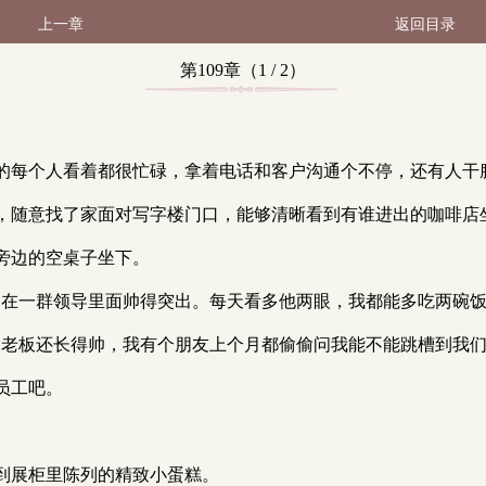
上一章
返回目录
第109章（1 / 2）
的每个人看着都很忙碌，拿着电话和客户沟通个不停，还有人干
，随意找了家面对写字楼门口，能够清晰看到有谁进出的咖啡店
旁边的空桌子坐下。
，在一群领导里面帅得突出。每天看多他两眼，我都能多吃两碗饭
，老板还长得帅，我有个朋友上个月都偷偷问我能不能跳槽到我们
员工吧。
到展柜里陈列的精致小蛋糕。