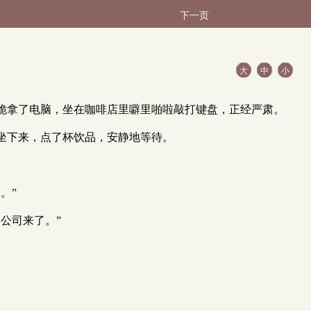
下一页
大
中
小
脆拿了电脑，坐在咖啡店里噼里啪啦敲打键盘，正经严肃。
坐下来，点了杯饮品，安静地等待。
。”
公司来了。”