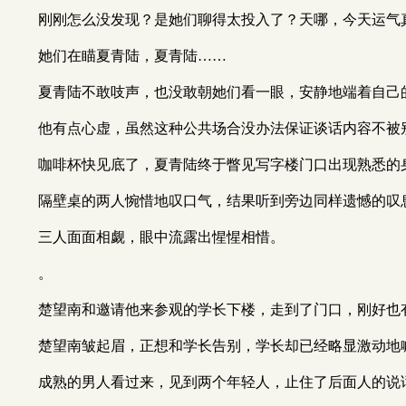
刚刚怎么没发现？是她们聊得太投入了？天哪，今天运气
她们在瞄夏青陆，夏青陆……
夏青陆不敢吱声，也没敢朝她们看一眼，安静地端着自己
他有点心虚，虽然这种公共场合没办法保证谈话内容不被
咖啡杯快见底了，夏青陆终于瞥见写字楼门口出现熟悉的
隔壁桌的两人惋惜地叹口气，结果听到旁边同样遗憾的叹
三人面面相觑，眼中流露出惺惺相惜。
。
楚望南和邀请他来参观的学长下楼，走到了门口，刚好也
楚望南皱起眉，正想和学长告别，学长却已经略显激动地喊
成熟的男人看过来，见到两个年轻人，止住了后面人的说