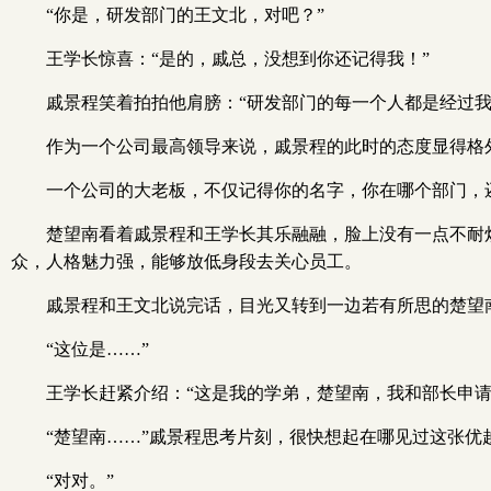
“你是，研发部门的王文北，对吧？”
王学长惊喜：“是的，戚总，没想到你还记得我！”
戚景程笑着拍拍他肩膀：“研发部门的每一个人都是经过
作为一个公司最高领导来说，戚景程的此时的态度显得格
一个公司的大老板，不仅记得你的名字，你在哪个部门，
楚望南看着戚景程和王学长其乐融融，脸上没有一点不耐
众，人格魅力强，能够放低身段去关心员工。
戚景程和王文北说完话，目光又转到一边若有所思的楚望
“这位是……”
王学长赶紧介绍：“这是我的学弟，楚望南，我和部长申请
“楚望南……”戚景程思考片刻，很快想起在哪见过这张优
“对对。”