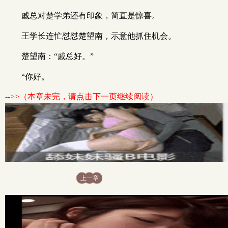
戚总对楚学弟还有印象，简直是惊喜。
王学长连忙怼怼楚望南，示意他抓住机会。
楚望南：“戚总好。”
“你好。
-->>（本章未完，请点击下一页继续阅读）
上一章