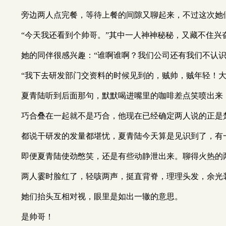
旁边两人点完餐，等待上餐的间隙又聊起来，不过这次她
“今天我还看到个帅哥。”其中一人神神秘秘，又藏不住兴
她的同伴很感兴趣：“谁啊谁啊？我们公司还有我们不认识
“我下去研发部门交资料的时候见到的，贼帅，贼年轻！大
夏青陆听到后面那句，默默喝进嘴里的咖啡差点笑喷出来
巧合叠在一起就不是巧合，他现在已经确定两人说的正是
都说干研发的发量都堪忧，夏青陆今天算是见识到了，有
即便夏青陆使劲憋笑，还是有些动静泄出来。聊得火热的
两人霎时脸红了，轻咳两声，挺直背脊，理理头发，余光
她们抬头互相对视，眼里是如出一辙的意思。
是帅哥！