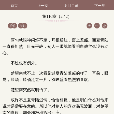
首页
上一页
返回目录
下一章
第110章（2 / 2）
护眼
关灯
大
中
小
两句就眼神闪烁不定，耳根通红，面上羞赧。而夏青陆
一直很坦然，目光平静，别人一眼就能看明白他丝毫没有动
心。
不过也有例外。
楚望南就不止一次看见过夏青陆羞赧的样子，耳朵，眼
尾，脸颊，脖颈泛红一片，双眸盛着热烈的喜欢。
楚望南突然就明悟了。
或许不是夏青陆迟钝，恰恰相反，他是明白什么对他来
说才是需要在意的。所以他对别人的喜欢毫无波澜，对楚望
南的喜欢，却会积极地给出回应。