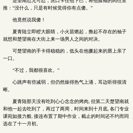
楚望南忍无可忍，虎口卡住他下巴，将他脸颊的肉往里
推：“没什么，只是有时候觉得你有点傻。”
他竟然说我傻！
夏青陆立即瞪大眼睛，小火苗燃起，撸起不存在的袖子
就想和楚望南在大街上来一场男人之间的对决。
可楚望南的手卡得稳稳的，低头在他撅起来的唇上亲了
一口。
“不过，我都很喜欢。”
心跳声有些减弱，但仍然燥得热气上涌，耳边听得很清
晰。
夏青陆那天没有吃到心心念念的烤肉, 但第二天楚望南就
和他一起去吃到了，再过了两周，时间来到十月底, 各门专业
课宛如接力般, 接连布置了期中作业，截止的时间还不约而同
选在了十一月初。