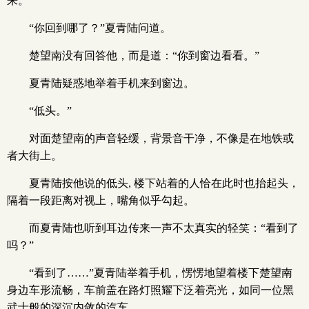
来。
“你回到哪了？”夏青陆问道。
楚望南没有回答他，而是道：“你到窗边看看。”
夏青陆疑惑地举着手机来到窗边。
“低头。”
对面楚望南的声音轻缓，背景音干净，不像是在地铁或
者大街上。
夏青陆按他说的低头, 楼下站着的人恰在此时也抬起头，
隔着一段距离对视上，嘴角似乎勾起。
而夏青陆也听到耳边传来一声不太真实的轻笑：“看到了
吗？”
“看到了……”夏青陆举着手机，愣愣地望着楼下楚望南
身边车形流畅，车前盖在路灯照耀下泛着亮光，如同一位黑
武士般的深沉内敛的汽车。