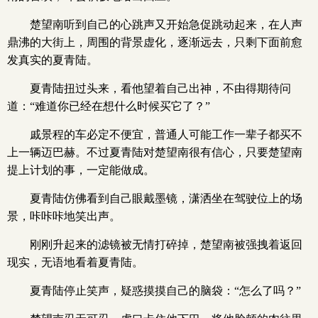
楚望南听到自己的心跳声又开始急促跳动起来，在人声
鼎沸的大街上，周围的背景虚化，逐渐远去，只剩下面前愈
发真实的夏青陆。
夏青陆扭过头来，看他望着自己出神，不由得期待问
道：“难道你已经在想什么时候买它了？”
戚景程的车必定不便宜，普通人可能工作一辈子都买不
上一辆迈巴赫。不过夏青陆对楚望南很有信心，只要楚望南
提上计划的事，一定能做成。
夏青陆仿佛看到自己眼戴墨镜，潇洒坐在驾驶位上的场
景，咔咔咔地笑出声。
刚刚升起来的滤镜被无情打碎掉，楚望南被强拽着返回
现实，无语地看着夏青陆。
夏青陆停止笑声，疑惑摸摸自己的脑袋：“怎么了吗？”