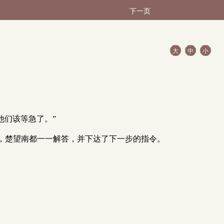
下一页
大
中
小
他们该等急了。”
，楚望南都一一解答，并下达了下一步的指令。