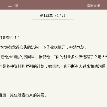
上一章
返回目录
第122章（1 / 2）
们要奋斗！”
，恍惚都觉得心头的沉闷一下子被吹散开，神清气朗。
是把他推到他的房间里，催促他：“你的创业多久没进程了？老大
的是各种资料和罗列的计划，微信也一直不断有人过来和他沟通
捂唇，掩住泄露出来的笑意。