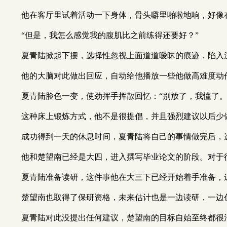
他在客厅里试着活动一下身体，骨头噼里啪啦地响，好像
“但是，我怎么感觉我的腹肌比之前练得还要好？”
夏青陆掀起下摆，选择性忽视上面道道暧昧的痕迹，陷入
他的大脑对此做出回应，自动给他播放一些他做高难度动
夏青陆脸色一变，使劲挥手挥散回忆：“别放了，我懂了。
这种床上锻炼方式，他不是很提倡，并且强烈建议以后少
成功得到一天的休息时间，夏青陆将自己的事情做完后，
他和楚望南已经是大四，进入撰写毕业论文的阶段。对于
夏青陆准备读研，这件事他在大三下已经开始着手准备，
楚望南也取得了保研资格，未来估计也是一边读研，一边
夏青陆对此没提出任何建议，楚望南的目标自始至终都很