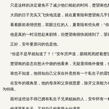
只是这样的决定避免不了减少他们相处的时间，楚望南也
大四的日子充实又飞快地流逝，就在夏青陆和楚望南几乎
看着眼前表情愤怒，双眼泛红的人，夏青陆有些头疼：“你
他是真的一时没想起来剧情，但楚望南很快就猜到了，望
正好，安年要质问的也是他。
“你是不是早就知道了？！”安年厉声道，眼睛死死瞪着楚
楚望南的姿态在怒火中烧的他看来，无疑显得格外傲慢，
谁也不知道，他得知自己父亲在外竟然有一个私生子的震
在安年的视角里，他的母亲和父亲很恩爱，除开父亲能力
为特殊。
面对这些迫不得已拥有私生子兄弟姐妹的人，安年怀有一
他厌恶私生子，又对自己的家庭十分满意。