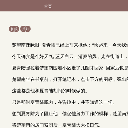
首页
护眼
关灯
楚望南眯眯眼, 夏青陆已经上前来揪他：“快起来，今天我
今天确实是个好天气, 蓝天白云，清爽的风，走在街道上
夏青陆强拉着楚望南围着小区走了几圈才回家, 回家后也
楚望南坐在书桌前，打开笔记本，点击下方的图标，弹出
这些都是他和夏青陆胡闹的时候做的。
只是那时夏青陆脱力，在昏睡中，并不知道这一切。
想到夏青陆为了阻止他，催促他努力工作的模样，楚望南
将楚望南的房门紧闭后，夏青陆大大松口气。