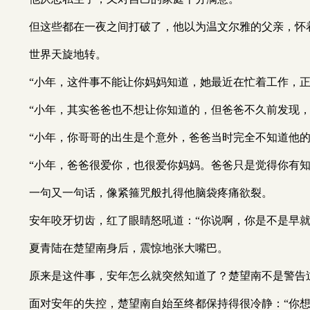
但这些都在一夜之间打破了，他以为温文尔雅的父亲，怀着
世界天旋地转。
“小年，这件事不能让你妈妈知道，她最近在忙着工作，正
“小年，其实爸爸也不想让你知道的，但爸爸不久前发现
“小年，你哥哥的出生是个意外，爸爸当时完全不知道他的
“小年，爸爸很爱你，也很爱你妈妈。爸爸只是觉得你有
一句又一句话，像紧箍咒般扎得他脑袋疼痛欲裂。
安年咬牙切齿，红了眼睛怒吼道：“你说啊，你是不是早
夏青陆在楚望南身后，震惊地张大嘴巴。
原来是这件事，安年怎么就突然知道了？楚望南不是警告
面对安年的失控，楚望南自始至终都保持得很冷静：“你想