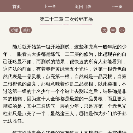
首页
上一章
返回目录
下一页
第二十三章 三次铃铛五品
护眼
关灯
大
中
小
灵根（1 / 2）
随后就开始第一组开始测试，这些和龙离一般年纪的少
年，一眼看去大多都是练气一二三层的修为，比起现在的自
己还略显不如，而测试的结果，很快速的所有人都能看到，
这阵法的前面，有着赤橙黄绿青五个光柱，这第一根赤色自
然代表是一品灵根，点亮第一根，自然就是一品灵根，当第
二根橙色的点亮，那就意味着你是二品灵根，以此类推，不
过这第一组的十名少年一个个站上去测试之后，结果确是非
常的糟糕，因为这十人全部都是最差的一品灵根，而且更为
糟糕的是，其中三名练气一层的少年，只是连第一个赤色光
柱都只是点亮了一半，显然这三人，哪怕是作为外门弟子都
无法胜任。
这方姓执事毫不犹豫的宣布这三人直接淘汰，无需进行