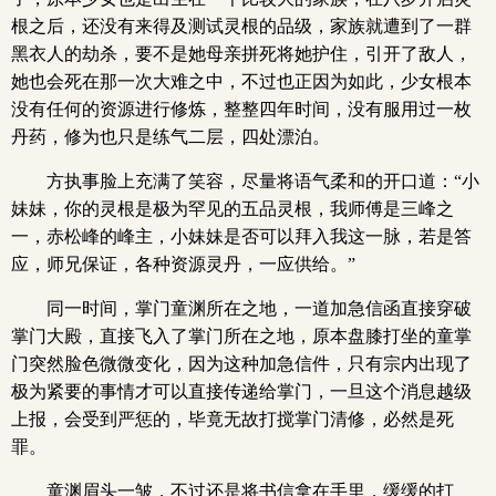
根之后，还没有来得及测试灵根的品级，家族就遭到了一群
黑衣人的劫杀，要不是她母亲拼死将她护住，引开了敌人，
她也会死在那一次大难之中，不过也正因为如此，少女根本
没有任何的资源进行修炼，整整四年时间，没有服用过一枚
丹药，修为也只是练气二层，四处漂泊。
方执事脸上充满了笑容，尽量将语气柔和的开口道：“小
妹妹，你的灵根是极为罕见的五品灵根，我师傅是三峰之
一，赤松峰的峰主，小妹妹是否可以拜入我这一脉，若是答
应，师兄保证，各种资源灵丹，一应供给。”
同一时间，掌门童渊所在之地，一道加急信函直接穿破
掌门大殿，直接飞入了掌门所在之地，原本盘膝打坐的童掌
门突然脸色微微变化，因为这种加急信件，只有宗内出现了
极为紧要的事情才可以直接传递给掌门，一旦这个消息越级
上报，会受到严惩的，毕竟无故打搅掌门清修，必然是死
罪。
童渊眉头一皱，不过还是将书信拿在手里，缓缓的打