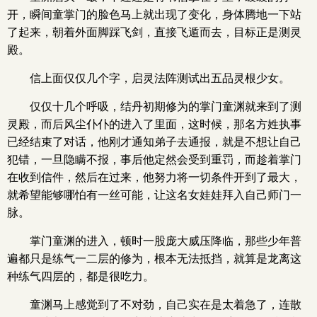
开，瞬间童掌门的脸色马上就出现了变化，身体腾地一下站
了起来，朝着外面脚踩飞剑，直接飞遁而去，目标正是测灵
殿。
信上面仅仅几个字，启灵法阵测试出五品灵根少女。
仅仅十几个呼吸，结丹初期修为的掌门童渊就来到了测
灵殿，而后风尘仆仆的进入了里面，这时候，那名方姓执事
已经结束了对话，他刚才通知弟子去通报，就是不想让自己
犯错，一旦隐瞒不报，事后他定然会受到重罚，而趁着掌门
在收到信件，然后在过来，他努力将一切条件开到了最大，
就希望能够哪怕有一丝可能，让这名女娃娃拜入自己师门一
脉。
掌门童渊的进入，顿时一股庞大威压降临，那些少年普
遍都只是练气一二层的修为，根本无法抵挡，就算是龙离这
种练气四层的，都是很吃力。
童渊马上感觉到了不对劲，自己实在是太着急了，连散