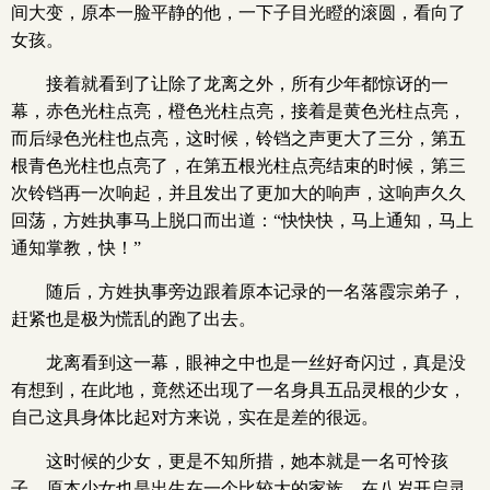
间大变，原本一脸平静的他，一下子目光瞪的滚圆，看向了
女孩。
接着就看到了让除了龙离之外，所有少年都惊讶的一
幕，赤色光柱点亮，橙色光柱点亮，接着是黄色光柱点亮，
而后绿色光柱也点亮，这时候，铃铛之声更大了三分，第五
根青色光柱也点亮了，在第五根光柱点亮结束的时候，第三
次铃铛再一次响起，并且发出了更加大的响声，这响声久久
回荡，方姓执事马上脱口而出道：“快快快，马上通知，马上
通知掌教，快！”
随后，方姓执事旁边跟着原本记录的一名落霞宗弟子，
赶紧也是极为慌乱的跑了出去。
龙离看到这一幕，眼神之中也是一丝好奇闪过，真是没
有想到，在此地，竟然还出现了一名身具五品灵根的少女，
自己这具身体比起对方来说，实在是差的很远。
这时候的少女，更是不知所措，她本就是一名可怜孩
子，原本少女也是出生在一个比较大的家族，在八岁开启灵