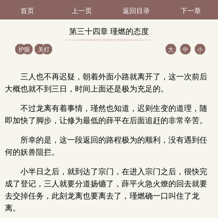
首页
上一页
返回目录
下一章
第三十四章 瑾燃的态度
护眼
关灯
大
中
小
（2 / 2）
三人也不再迟疑，朝着外面小路就离开了，这一次前后
大概也就不到三日，时间上面还是极为充足的。
不过龙离有着事情，瑾然也知道，迟则生变的道理，随
即加快了脚步，让修为最低的薛平在后面追赶的非常辛苦。
所幸的是，这一段返回的路程极为的顺利，没有遇到任
何的妖兽阻拦。
小半日之后，就到达了宗门，在进入宗门之后，很快完
成了登记，三人就要分道扬镳了，薛平火急火燎的回去就要
去交掉任务，此刻龙离也要离去了，瑾燃确一口叫住了龙
离。