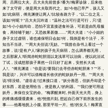
周、吕两位大夫。吕大夫先前曾多?番为?梅霁诊脉，后来他
来了太守府，便是周大夫取而代之。如?今他已早产，孩儿又
如?此病弱，傅兆渊便让两人?比较各路方子，“以二位之见，
该如?何呢？”吕大夫沉吟道：“温补之法可行是可行，只?是
如?今小小姐尚幼，恐怕不宜直接进食补汤，可若是由乳母服
食，再转哺于她?，又恐效果甚微……”周大夫道：“小小姐的
身子太过虚弱，谁也难保明日会如?何，我倒是有个法子，不
知当不当讲。”“周大夫但说?无妨。”“我曾在杂书上看过一个
故事，说?是有户人?家的孩子先天病弱，怎么调养都无用，
之后那家人?听闻赤蛇蛇胆混以龙浅草可以治病，便以此法试
了试，没成想那孩子果然一日日好了起来，安然长大成
人?。”傅兆渊道：“你是说?要我们去寻些赤蛇蛇胆来？”“不，
我是说?，兴许可以借梅道长收伏的蛇妖妖丹一用。”“周大夫
说?得没错。”虚谷走?过来接口道，“妖分善恶，但妖丹却是个
好东西，若是使用恰当，便是救人?的利器。”“我们便可用这
妖丹，来保住女宝的命。”梅霁醒来时, 外面天光大亮，身上
的疼痛感缓缓袭来，他?恍惚片刻, 想起自己倒下前所发生的
事——他蓦地抚上小腹, 那里平坦一片。他?的女儿！梅霁直