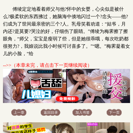
傅绫定定地看着师父与他?怀中的女婴，心尖似是被什
么?极柔软的东西拂过，她脑海中倏地闪过一个?念头——他?
们成为了世间最亲密的三个?人。乳母笑着劝道：“姑爷，月
内还?是莫要?哭泣的好，仔细伤了眼睛。”傅绫为梅霁擦了擦
眼角，“师父，宝宝是瘦弱了些，但是她很乖哦，每次吃奶都
很努力?，我娘说比我小时候可讨喜多了。”“嗯。”梅霁凝着女
儿的小脸，“给
-->>（本章未完，请点击下一页继续阅读）
上一章
返回目录
加入书签
下一页