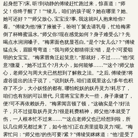
起身想下?床, 听?到动静的傅绫赶忙跑过来，惊喜道：“师
父！你终于醒了！”“绫儿，咱们的孩子呢？她在哪里？她、
她可还好？”“师父放心, 宝宝没?事, 我这就叫人抱来给你?
看。”傅绫为他?掖了掖被子，吩咐丫鬟去请乳母，忙给梅霁
倒了杯蜂蜜温水, “师父你?现在感觉如何？身子难受么?？先
喝点水润润嗓子。”梅霁面色犹显苍白, “是个?女儿么?？”傅绫
猛点头，眉眼弯弯道：“我与师父都猜得没?错，是个?可爱聪
明的女宝宝。”梅霁唇角泛起笑意?, “那就好，不过……”他?笑
意?微凝，“她不过五个?月大小，如何能够……”“这个?师父放
心，老师父与周大夫已然想到了解救之法。”之后, 傅绫便?将
虚谷提出的法子说了，“说到妖丹, 咱们道观里这么?多年也积
存了不少，大小妖怪的都有, 哪怕蛇妖的妖丹灵力?耗尽了，
咱们也有别的可以替代, 只需将宝宝养大一些，身子康健了，
便?可不再依赖妖丹。”梅霁闻言顿了顿，“这确实是个?好法
子，只不过提取妖丹灵力?很是耗费精神，师父他?本就受了
伤，一人根本忙不过来……”“这点老师父也已经想到啦，所
以几位师兄都过来了，如今他?们正在房里提取灵力?呢。”梅
.
霁忙问：“师父他?的伤可要?紧？”傅绫笑眯眯道：“他?是受了