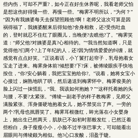
些内伤，可却不严重?，如今正在好生休养呢，我看老师父怕
是想这伤好得慢一些、再慢一些。”梅霁不明所以，“为何？”
“因为有我姨婆每天去探望照顾他?啊！老师父这次可算是因
祸得福了，我姨婆醒来后得知他?舍身相救，还?受伤吐血
的，登时就忍不住红了眼圈儿，当晚便?去瞧他?了。”梅霁笑
道：“师父他?对姨婆是真?心相待的。”“我当然知道啊，只是
觉得他?们两个?上了年纪的人，还?因为情情爱爱的纠缠，就
感觉有点点好笑。”正说着话，小丫鬟打起帘子，乳母抱着女
宝走了进来。梅霁身体前?倾想要?下?床，被傅绫眼疾手快地
按住，“你?安心躺着，我把宝宝抱给你?。”说着，她将女宝小
心接过，娴熟地哄了哄，然后递送到梅霁怀中。梅霁俊美的
脸上闪过一抹慌乱，“我、我该如何抱她？”“这样托着她的头
与腰，不要?太紧张。”傅绫一副老手的样子教梅霁，见师父
满脸紧张、浑身僵硬地抱着女儿，她不禁笑出了声。一旁的
两个?乳母也抿唇笑了。梅霁耳根微红，眸光落在小女婴身
上，她出生已然两天，肌肤已不如初时那般发红，已然泛着
些粉白，身子瘦瘦小小，小脸不过半张巴掌大，可却能看出
眉眼间与傅绫颇为相似。他?心口发酸，泪盈于睫。