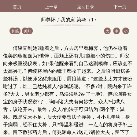
首页
上一章
返回目录
下一页
师尊怀了我的崽 第46（1 /
护眼
关灯
大
中
小
2）
傅绫直到她?睡着之后，方去房里看梅霁，他仍在睡着，
俊美的容颜颇为?憔悴，面颊上还有几?道细小的伤口。师父
向来极重视仪表，如?果他醒来看到自己这副模样，应该会不
太高兴吧？傅绫将屋内的镜子都收了起来。之后吩咐厨房备
些补汤，以便师父醒来服用，厨娘笑道：“这些太太方才便吩
咐过了，灶上已然炖着人?参鸡汤呢。”不多?时，院内来了许
多?大夫，男女老少都有，乌泱泱地?站了一地?。傅兆渊将女
宝的身子状况说?了，询问诸大夫有何妙方。众人?七嘴八
舌，议论开来。最终，众人?的法子可归结为?两个字：温
补。既是先天不足，后天便要想法子弥补，可小儿年幼，身
子病弱，经不住大补，只?得温和缓进，一点点的将身子补上
来。留下数张药方后，傅兆渊命人?送走?诸位大夫，留下了