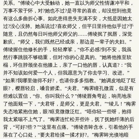
关系。”傅绫心中大受触动，她一直以为师父性情谦冲平和，
万事不萦于怀，对?她也不过?是寻常的喜欢，却没想到他竟
有这么多曲折心事。如此患得患失充满不安，大抵是因她太
过?没心没肺。她虽说过?喜欢师父，但平日里待他似乎过?于
随意，且仍然每日叫他师父师父的……傅绫抿了抿唇，深觉
歉疚。“师父，我们既然已经成亲，那边是一辈子的夫妇。”
傅绫握住他修长的手，轻轻摩挲，“你不必感?到不安，我虽
然行事跳脱不够稳重，但对?你的心是真的。”她将他推至软
榻，环住脖颈坐在他膝上，亲了一口他的唇，认真道?：“我
并不知该如何爱一个人，但我愿意为了你去学习、改进。”
“如果?我哪里做得不好?，也请你多多指教。”她调皮地眨了眨
眼?，樱唇轻启，嗓音娇柔。“夫君。”梅霁瞳孔微震，似是有
些难以置信，“你、你叫我什么？”傅绫唇角弯起，响亮地亲
了他面颊一下，“夫君呀，是师父，更是夫君。”“绫儿！”梅霁
失态地紧抱住她，眼?眶竟微微泛红。“唔你轻一些呀，抱得
我太紧喘不上气了。”梅霁连忙松开些许，抚了抚她纤薄的后
背，“可好?些？”“这里有点痛。”傅绫杏眸含水，引着他的手
落在了心口处，“要夫君给揉一揉才好?。”梅霁眸光倏地暗