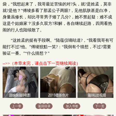
袋，“我想起来了，我哥最近苦恼的对?头，就?是姓孟，莫非
就?是他？”傅绫多看了那孟公子两眼?，见他肌肤甚是白净，
身量虽修长，却比寻常男子矮了几分?，她不禁起疑：难不成
这是个姑娘家？没多久双方?和解，各自继续赶路，四周看热
闹的行人也陆续散了。
“这姓孟的挺有手段啊。”陆蕴仪嘀咕道?，“我看我哥有可
能打不过?他。”傅绫狡黠一笑?：“我倒有个猜想，不过?需要
验证一番。”“什么猜想？”
-->>（本章未完，请点击下一页继续阅读）
上一章
返回目录
加入书签
下一页