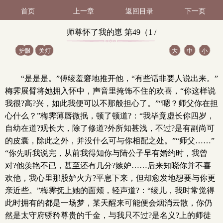
首页
上一章
返回目录
下一页
师尊怀了我的崽 第49（1 /
护眼
关灯
大
中
小
2）
“是是是。”傅绫羞窘地推开他，“有些话非要人说出来。”
梅霁展臂将她拥入怀中，声音里掩饰不住的欢喜，“你这样说
我很?高?兴，如此我便可以不那般担心了。”“嗯？师父你在担
心什么？”梅霁薄唇微抿，顿了顿道?：“我毕竟虚长你四岁，
自幼在道?观长大，除了修道?外所知甚浅，不过?是有副尚可
的皮囊，除此之外，并没什么可与你相配之处。”“师父……”
“你先听我说完，从前我得知你与陆公子早有婚约时，我曾
对?他羡艳不已，甚至还有几分?嫉妒……后来知晓你并不喜
欢他，我心里那股妒火方?平息下来，但却愈发地想要与你更
亲近些。”梅霁抚上她的面颊，轻声道?：“绫儿，我时常觉得
此时拥有的都是一场梦，某天醒来可能便会烟消云散，你仍
然是太守府骄矜尊贵的千金，与我只不过?是名义?上的师徒