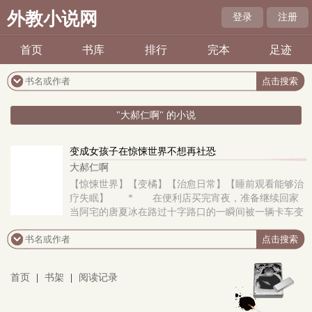
外教小说网
登录
注册
首页
书库
排行
完本
足迹
"大郝仁啊" 的小说
变成女孩子在惊悚世界不想再社恐
大郝仁啊
【惊悚世界】【变橘】【治愈日常】【睡前观看能够治
疗失眠】 * 在便利店买完宵夜，准备继续回家
当阿宅的唐夏冰在路过十字路口的一瞬间被一辆卡车变
成的汽车人用正义的铁拳送往了异世界。
首页
|
书架
|
阅读记录