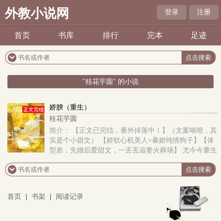
外教小说网
登录
注册
首页
书库
排行
完本
足迹
"桂花芋圆" 的小说
娇腴（重生）
桂花芋圆
简介： 【正文已完结，番外掉落中！】（文案咯噔，其
实是个小甜文） 【娇软心机美人×暴娇纯情狗子】【体
型差，先婚后爱甜文，一丢丢追妻火葬场】 尤今今重生
了。 上一世她被欠了一屁股债..
首页
|
书架
|
阅读记录