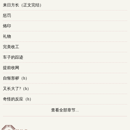
来日方长（正文完结）
多
惩罚
烙印
礼物
完美收工
车子的踪迹
提前收网
自惭形秽（h）
又长大了?（h）
奇怪的反应（h）
查看全部章节...