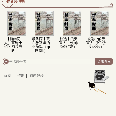
作者其他书
更
多
【柯南同
暴风雨中藏
被选中的受
被选中的受
人】宫野小
在教室里的
害人（校园/
害人（NP/强
姐的痴汉部
小游戏（np
强制/NP）
制/校园）
队
校园h）
首页
|
书架
|
阅读记录