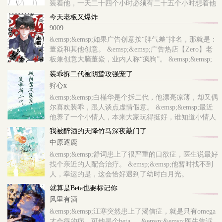
装着他，一天二十四个小时必须有二十五个小时想着他
&emsp;&emsp;主角深感折磨，一心想回到自己的白月光
今天老板又爆炸
身边，于是，他逃，他追，..
9009
&emsp;&emsp;如果广告创意按“脾气差”排名，那就是：
董焱和其他创意。 &emsp;&emsp;广告热店【Zero】老
板兼创意大脑董焱，业内人称“疯狗”。 &emsp;&emsp;
哪怕两擒戛纳金狮大奖，业内最广为流传的，依然是他
装乖拆二代被阴鸷攻强宠了
“百人砍”的传说。 &emsp;&emsp;前商务总监蓄谋跳
狩心x
槽，..
&emsp;&emsp;白槿华是个拆二代，他漂亮凉薄，却又偶
尔喜欢装乖，跟人谈点虚情假意。 &emsp;&emsp;最近
他养了一个小情人，本来大家玩得挺好，谁知道小情人
居然演技不好，喝醉了叫出另外一个人的名字。
我被醉酒的天降竹马深夜敲门了
&emsp;&emsp;那人是秦家掌权者秦邺，豪门望族，..
中原逐鹿
&emsp;&emsp;舒词患上了很严重的口欲症，医生说最好
找个亲近的人配合治疗。 &emsp;&emsp;他暂时找不到
人，幸运的是，这会恰好遇到了幼时白月光。
&emsp;&emsp;他追了白月光一段时间。 &emsp;&emsp;
就算是Beta也要标记你
对方是个冷脸酷哥，态度不冷不淡，却在某晚发来一条
风里有酒
很露骨的消..
&emsp;&emsp;江寒突然患上了渴信症，就是只有omega
才会得的病，可他是个beta 。 &emsp;&emsp;医生告诉