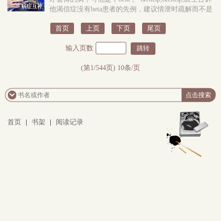
他渴信症没有beta患者的先例，建议情泄时疏解而不是
大量使用抑制剂，最好是交个alpha男朋友。可江寒最最
首页
上页
下页
尾页
讨厌的就是和任何人有感情牵..
输入页数
(第1/544页) 10条/页
首页
|
书架
|
阅读记录