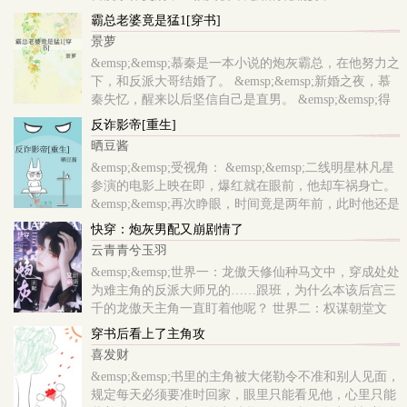
&emsp;&emsp;新婚当晚，他俊脸一沉，没等..
霸总老婆竟是猛1[穿书]
景萝
&emsp;&emsp;慕秦是一本小说的炮灰霸总，在他努力之
下，和反派大哥结婚了。 &emsp;&emsp;新婚之夜，慕
秦失忆，醒来以后坚信自己是直男。 &emsp;&emsp;得
知自己老婆是男人，慕秦：这不合理，我怎么是弯的？
反诈影帝[重生]
&emsp;&emsp;为恢复记忆，慕秦勉强和大哥生活在..
晒豆酱
&emsp;&emsp;受视角： &emsp;&emsp;二线明星林凡星
参演的电影上映在即，爆红就在眼前，他却车祸身亡。
&emsp;&emsp;再次睁眼，时间竟是两年前，此时他还是
十八线小糊咖，凭脸混圈，和20岁影帝秦昕谈地下情。
快穿：炮灰男配又崩剧情了
&emsp;&emsp;但这个影帝男友会冷暴力、pua、劈腿，
云青青兮玉羽
借..
&emsp;&emsp;世界一：龙傲天修仙种马文中，穿成处处
为难主角的反派大师兄的……跟班，为什么本该后宫三
千的龙傲天主角一直盯着他呢？ 世界二：权谋朝堂文
中，他是恶毒愚蠢爱美纨绔假·万人嫌，对照组是品格
穿书后看上了主角攻
高洁才华横溢真·万人迷..
喜发财
&emsp;&emsp;书里的主角被大佬勒令不准和别人见面，
规定每天必须要准时回家，眼里只能看见他，心里只能