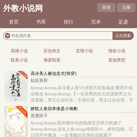
外教小说网
登录
注册
首页
书库
排行
完本
足迹
高辣小说
百合肉文
言情小说
情欲小说
耽美小说
海棠耽美
其他类型
高冷美人被迫忠犬[快穿]
姑苏剪剪
&emsp;&emsp;高冷美人受VS求而不得发疯攻/爱而不知
后悔攻 &emsp;&emsp;【一名优秀的忠犬应该唯男主马
首是瞻，男主让你往东，不能往西，男主让你去死，不
能苟活。】 &emsp;&emsp;【一名优秀的忠犬应该将男
娇软人鱼但本体是小海豹
主的安危放在首位，男主生病你陪护，男主..
是墨痕子
&emsp;&emsp;联邦最年轻的指挥官厉寒川联姻了
&emsp;&emsp;这名人鱼omega纯情胆小，娇软温顺，日
日洗手作羹汤，一款美貌却无用的花瓶妻子