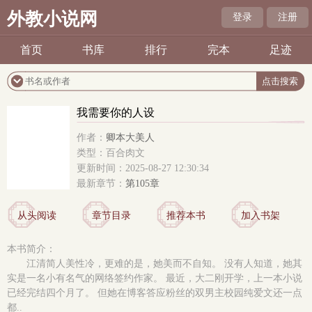
外教小说网
登录
注册
首页
书库
排行
完本
足迹
我需要你的人设
作者：
卿本大美人
类型：百合肉文
更新时间：2025-08-27 12:30:34
最新章节：
第105章
从头阅读
章节目录
推荐本书
加入书架
本书简介：
江清简人美性冷，更难的是，她美而不自知。 没有人知道，她其
实是一名小有名气的网络签约作家。 最近，大二刚开学，上一本小说
已经完结四个月了。 但她在博客答应粉丝的双男主校园纯爱文还一点
都..