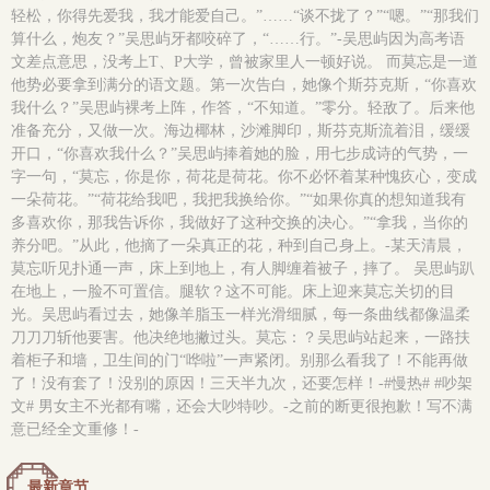
轻松，你得先爱我，我才能爱自己。”……“谈不拢了？”“嗯。”“那我们
算什么，炮友？”吴思屿牙都咬碎了，“……行。”-吴思屿因为高考语
文差点意思，没考上T、P大学，曾被家里人一顿好说。 而莫忘是一道
他势必要拿到满分的语文题。第一次告白，她像个斯芬克斯，“你喜欢
我什么？”吴思屿裸考上阵，作答，“不知道。”零分。轻敌了。后来他
准备充分，又做一次。海边椰林，沙滩脚印，斯芬克斯流着泪，缓缓
开口，“你喜欢我什么？”吴思屿捧着她的脸，用七步成诗的气势，一
字一句，“莫忘，你是你，荷花是荷花。你不必怀着某种愧疚心，变成
一朵荷花。”“荷花给我吧，我把我换给你。”“如果你真的想知道我有
多喜欢你，那我告诉你，我做好了这种交换的决心。”“拿我，当你的
养分吧。”从此，他摘了一朵真正的花，种到自己身上。-某天清晨，
莫忘听见扑通一声，床上到地上，有人脚缠着被子，摔了。 吴思屿趴
在地上，一脸不可置信。腿软？这不可能。床上迎来莫忘关切的目
光。吴思屿看过去，她像羊脂玉一样光滑细腻，每一条曲线都像温柔
刀刀刀斩他要害。他决绝地撇过头。莫忘：？吴思屿站起来，一路扶
着柜子和墙，卫生间的门“哗啦”一声紧闭。别那么看我了！不能再做
了！没有套了！没别的原因！三天半九次，还要怎样！-#慢热# #吵架
文# 男女主不光都有嘴，还会大吵特吵。-之前的断更很抱歉！写不满
意已经全文重修！-
最新章节