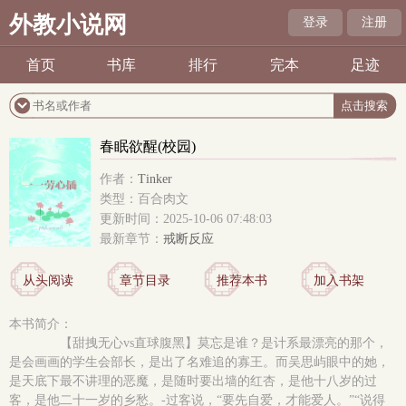
外教小说网
登录
注册
首页
书库
排行
完本
足迹
春眠欲醒(校园)
作者：
Tinker
类型：百合肉文
更新时间：2025-10-06 07:48:03
最新章节：
戒断反应
从头阅读
章节目录
推荐本书
加入书架
本书简介：
【甜拽无心vs直球腹黑】莫忘是谁？是计系最漂亮的那个，
是会画画的学生会部长，是出了名难追的寡王。而吴思屿眼中的她，
是天底下最不讲理的恶魔，是随时要出墙的红杏，是他十八岁的过
客，是他二十一岁的乡愁。-过客说，“要先自爱，才能爱人。”“说得