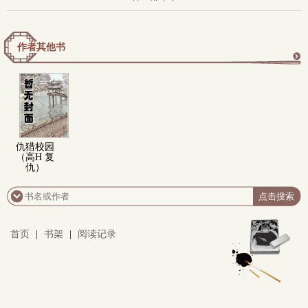
作者其他书
更
多
仇猎校园
（高H 复
仇）
首页
|
书架
|
阅读记录