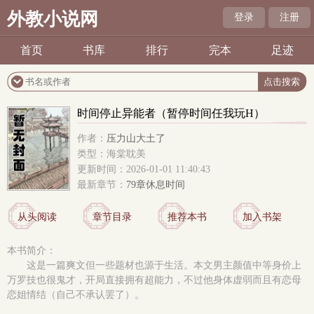
外教小说网
登录
注册
首页
书库
排行
完本
足迹
时间停止异能者（暂停时间任我玩H）
作者：
压力山大土了
类型：海棠耽美
更新时间：2026-01-01 11:40:43
最新章节：
79章休息时间
从头阅读
章节目录
推荐本书
加入书架
本书简介：
这是一篇爽文但一些题材也源于生活。本文男主颜值中等身价上
万罗技也很鬼才，开局直接拥有超能力，不过他身体虚弱而且有恋母
恋姐情结（自己不承认罢了）。