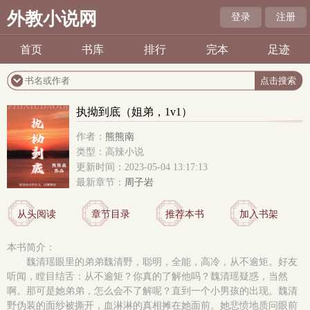
外教小说网
登录
注册
首页
书库
排行
完本
足迹
执拗到底（姐弟，1v1）
作者：
熊熊南
类型：高辣小说
更新时间：2023-05-04 13:17:13
最新章节：
周子岩
从头阅读
章节目录
推荐本书
加入书架
本书简介：
魏清瑶眼里的弟弟魏清野，聪明，全能，高冷，从不逾矩。好友
听闻，瞠目结舌：从不逾矩？你真的了解他吗？魏清瑶疑惑，当然
啊。那可是她弟弟，怎么会不了解呢？直到一个小男孩的出现。魏清
野伪装的面纱被撕开，血淋淋的真相摊在她面前。她悲愤地质问眼前