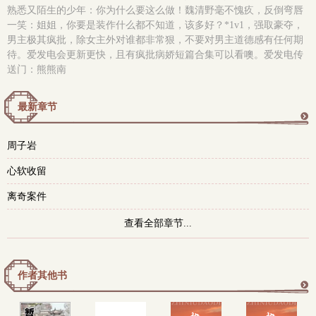
熟悉又陌生的少年：你为什么要这么做！魏清野毫不愧疚，反倒弯唇
一笑：姐姐，你要是装作什么都不知道，该多好？*1v1，强取豪夺，
男主极其疯批，除女主外对谁都非常狠，不要对男主道德感有任何期
待。爱发电会更新更快，且有疯批病娇短篇合集可以看噢。爱发电传
送门：熊熊南
最新章节
更
周子岩
多
心软收留
离奇案件
查看全部章节...
作者其他书
更