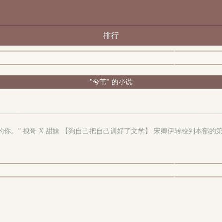
排行
"兮苇" 的小说
你。” 拽哥 X 甜妹 【狗自己把自己训好了文学】 宋卿伊转校到本部