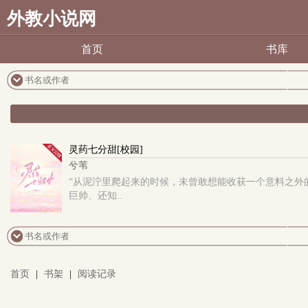
外教小说网
首页
书库
灵药七分甜[校园]
兮苇
“从泥泞里爬起来的时候，未曾敢想能收获一个意料之外的
巨帅、还知..
首页
|
书架
|
阅读记录