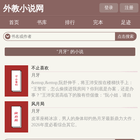
外教小说网
登录
注册
首页
书库
排行
完本
足迹
"月牙" 的小说
不止喜欢
月牙
&emsp;&emsp;阮舒伸手，将王沛安按在楼梯扶手上：
“王警官，怎么偷摸进我房间？你到底是办案，还是办
事？”王沛安居高临下的脸有些倨傲：“阮小姐，请自
重。”阮舒笑笑，手故意往下探，顺着男人的皮带往下
风月局
摸，温热布料下，那东西像苏醒的蛇。女明星x警察
月牙
weibo：@一只甜柚子呀
皮革座椅冰凉，男人的身体却灼热月牙最新鼎力大作，
2026年度必看综合其它。