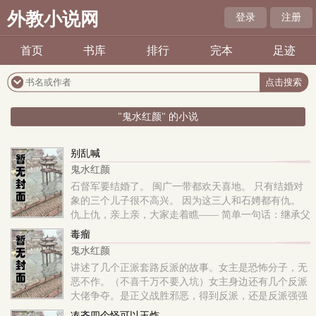
外教小说网
登录
注册
首页
书库
排行
完本
足迹
"鬼水红颜" 的小说
别乱喊
鬼水红颜
石督军要结婚了。 闽广一带都欢天喜地。 只有结婚对
象的三个儿子很不高兴。 因为这三人和石娉都有仇。
仇上仇，亲上亲，大家走着瞧—— 简单一句话：继承父
业的女将军 vs 各路乱世豪杰的相爱相杀。 民国文 NP，
毒瘤
女主兵痞大流氓，男主们骚、浪、贱、狠、毒（大概五
鬼水红颜
六个男主），嗨皮一下。
讲述了几个正派套路反派的故事。女主是恐怖分子，无
恶不作。（不喜千万不要入坑）女主身边还有几个反派
大佬争夺。是正义战胜邪恶，得到反派，还是反派强强
联手，干掉正派，敬请期待。概括型简介：此文讲述了
凑齐四个怪可以王炸