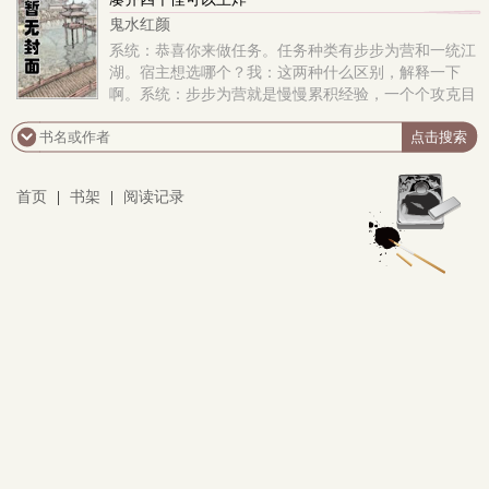
顾三罪恶而刺激的人生。她站黑暗的时候，正义一直想
鬼水红颜
要将她绳之于法。（结局：不是悲剧。我从不写悲剧）
系统：恭喜你来做任务。任务种类有步步为营和一统江
上部免费，下部开始收费，希望还能得到大家的继续支
湖。宿主想选哪个？我：这两种什么区别，解释一下
持，感谢！题外话：这篇是送给我多年来的读者也是好
啊。系统：步步为营就是慢慢累积经验，一个个攻克目
友-阿苏的生日
标。一统江湖就是直接把综合任务做完，拿着双倍奖励
回去。我：这还需要说吗？肯定是一统江湖啊。系
统：。。。。（用看死人的眼神看了我一眼，开启了一
统江湖模式）几分钟后我：请让我死。系统：请注意一
首页
|
书架
|
阅读记录
统江湖模式，集合四组不同类型攻略对象就能够完成。
开启倒计时三，二，一