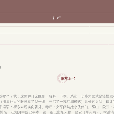
排行
）
推荐本书
选哪个？我：这两种什么区别，解释一下啊。系统：步步为营就是慢慢累
（用看死人的眼神看了我一眼，开启了一统江湖模式）几分钟后我：请让
罪淫语：瞿东向现实向番外。毒瘤：女军阀与她小伙伴们。巫山一段云：准
167? 微博名：江潮月中落记事本：第一组已出场人物：笛安（军火商）、