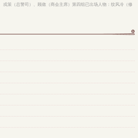
、戎策（总警司）、顾敛（商会主席）第四组已出场人物：纹风冷（修
更
多