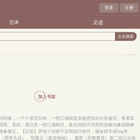
登录
注册
完本
足迹
加入书架
积经验，一个个攻克目标。一统江湖就是直接把综合任务做完，拿着双
我死。系统：请注意一统江湖模式，集合四组不同类型攻略对象就能够
备修文。【注意】所有小说将不定期进行校对，修改错字或bug等。
横岳清（黑帮头目）、明斋之（政党领袖）、逸骅（邪教教首）第二组已出场