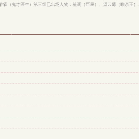
醉霖（鬼才医生）第三组已出场人物：笙调（巨星）、望云薄（瞻亲王）