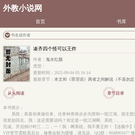
外教小说网
首页
书库
凑齐四个怪可以王炸
作者：
鬼水红颜
类型：
更新时间：2022-09-04 05:16:14
最新章节：
本文和《罪淫语》两者之间解说（不喜勿定
从头阅读
章节目录
本书简介：
系统：恭喜你来做任务。任务种类有步步为营和一统江湖。宿主想
倍奖励回去。我：这还需要说吗？肯定是一统江湖啊。系统：。。。。
完成。开启倒计时三，二，一！我：啊系统。我不要王炸！【连载中】
VIP章节需联系后台，修整会较为缓慢，请见谅。QQ群：904890