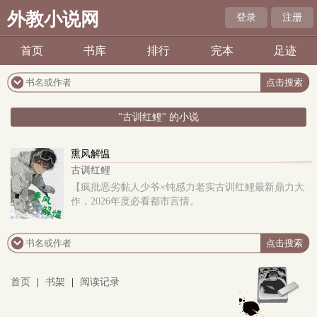
外教小说网
登录
注册
首页
书库
排行
完本
足迹
"古训红鲤" 的小说
熏风解愠
古训红鲤
【疯批恶劣黏人少爷×钝感力老实古训红鲤最新鼎力大
作，2026年度必看都市言情。
首页
|
书架
|
阅读记录