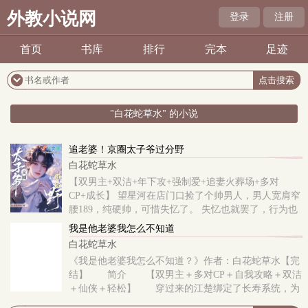
外教小说网
登录
注册
首页
书库
排行
完本
足迹
"白花蛇草水" 的小说
追老婆！京圈太子爷过分野
白花蛇草水
【双男主+双洁+年下攻+强制爱+追妻火葬场+多对
CP+成长】 望星河在店门口捡了个帅男人，男人宽肩窄
腰189，纯硬帅，可惜失忆了。 失忆也就罢了，行为也
有点怪异，总是背对着他，离他很远。他虽好奇，但也
我是他老婆我怎么不知道
尊重。 ..
白花蛇草水
《我是他老婆我怎么不知道？》作者：白花蛇草水【完
结】 简介 【双男主＋多对CP＋自我攻略＋双洁
＋仙侠＋轻松】 穿过来的江楚绑定了长寿系统，为
了延长自己的寿命，他不得不找气运值高的人抱抱贴贴