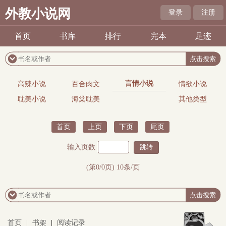
外教小说网
登录
注册
首页
书库
排行
完本
足迹
言情小说
高辣小说
百合肉文
情欲小说
耽美小说
海棠耽美
其他类型
首页
上页
下页
尾页
输入页数
(第0/0页) 10条/页
首页
|
书架
|
阅读记录